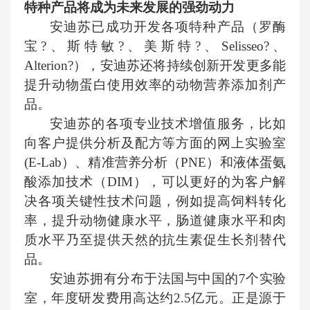
特种产品将成为未来发展的强劲动力
安迪苏已成功开发各项特种产品（罗酶
宝
?
、斯特敏
?
、美斯特
?
、
Selisseo?
、
Alterion?
），安迪苏还将持续创新开发更多能
提升动物蛋白使用效率的动物营养添加剂产
品。
安迪苏的各项专业技术增值服务，比如
向客户提供分析及配方等方面的网上实验室
(E-Lab
）、精准营养分析（
PNE
）和液体蛋氨
酸添加技术（
DIM
），可以更好的为客户解
决各项关键性技术问题，例如提高饲料转化
率，提升动物健康水平，肠道健康水平和肉
质水平乃至提供天然的抗生素促生长剂替代
品。
安迪苏拥有分布于法国与中国的
7
个实验
室，年度研发费用高达约
2.5
亿元。正是源于