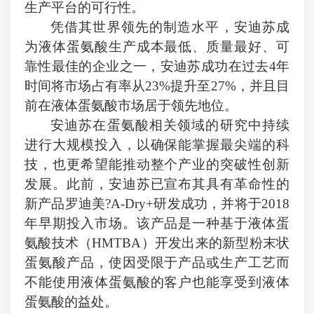
生产平台的可行性。
凭借其世界领先的制造水平，安迪苏成
为液体蛋氨酸生产成本最低、质量最好、可
靠性最佳的企业之一，安迪苏成功在过去
4
年
时间将市场占有率从
23%
提升至
27%
，并且目
前在液体蛋氨酸市场居于领先地位。
安迪苏在蛋氨酸相关领域的研究中持续
进行大规模投入，以确保能掌握最尖端的科
技，也更希望能推动整个产业的突破性创新
发展。此前，安迪苏已宣布其具有革命性的
新产品罗迪美
?A-Dry+
研发成功，并将于
2018
年早期投入市场。该产品是一种基于液体蛋
氨酸技术（
HMTBA
）开发出来的新型粉末状
蛋氨酸产品，使因受限于产品或生产工艺而
不能使用液体蛋氨酸的客户也能享受到液体
蛋氨酸的益处。