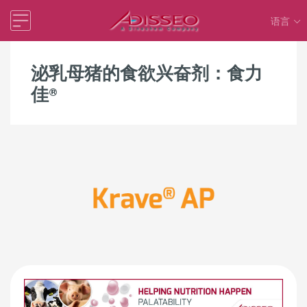
语言
泌乳母猪的食欲兴奋剂：食力
佳®